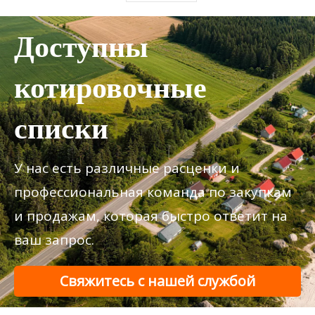
Доступны
котировочные
списки
У нас есть различные расценки и
профессиональная команда по закупкам
и продажам, которая быстро ответит на
ваш запрос.
Свяжитесь с нашей службой
поддержки