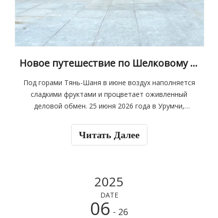
Новое путешествие по Шелковому пути | JP Group дебютирует на 9-й выставке China-Eurasia Expo
Под горами Тянь-Шаня в июне воздух наполняется
сладкими фруктами и процветает оживленный
деловой обмен. 25 июня 2026 года в Урумчи,
Синьцзян, торжественно стартовала 9-я выставка
«Китай-Евразия». В этом году выставка стала
Читать Далее
влиятельным комплексным международным
мероприятием в рамках инициативы «Пояс и путь».
2025
DATE
06
- 26