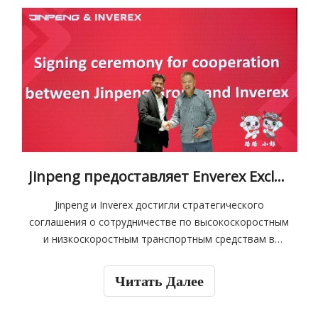
Jinpeng предоставляет Enverex Exclusive Rights в Пакистане на транспортные средства с высокой и низкой скоростью
Jinpeng и Inverex достигли стратегического
соглашения о сотрудничестве по высокоскоростным
и низкоскоростным транспортным средствам в
Пакистане. Генеральные директора обеих сторон
завершили церемонию подписания Соглашения о
Читать Далее
сотрудничестве в Сючжоу. Jinpeng Group
предоставила Inverex Exclusive Agency и права на