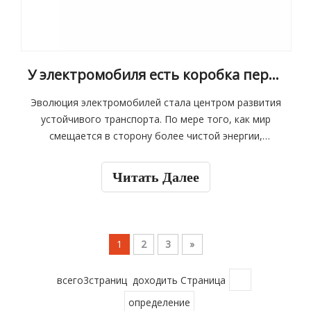
У электромобиля есть коробка передач?
Эволюция электромобилей стала центром развития
устойчивого транспорта. По мере того, как мир
смещается в сторону более чистой энергии,
понимание механики, стоящих за электромобилями,
становится все более важным. Один вопрос,
Читать Далее
который часто возникает, заключается в том, есть
ли электромобили есть коробки передач, похожие
на традиционные транспортные средства двигателя
сгорания. Эта статья углубляется в тонкости
1
2
3
»
конструкций коробки передач электромобилей,
исследуя, как работают электромобильные
всего3страниц доходить Страница
трансмиссии и их влияние на высокоскоростные
электромобили и низкоскоростные электромобили.
определение